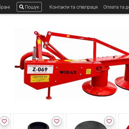
рані
Пошук
Контакти та співпраця
Оплата та 