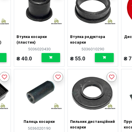
Втулка косарки
Втулка редуктора
Дис
)
(пластик)
косарки
5036020430
5036010290
₴ 40.0
₴ 55.0
₴ 7
Палець косарки
Пильник дистанційний
Пру
косарки
кос
5036020190