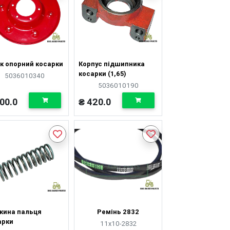
к опорний косарки
Корпус підшипника
косарки (1,65)
5036010340
5036010190
00.0
₴ 420.0
жина пальця
Ремінь 2832
арки
11х10-2832