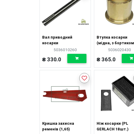
Вал приводний
Втулка косарки
косарки
(мідна, з бортиком
5036010260
5036020430
₴ 330.0
₴ 365.0
Кришка захисна
Ніж косарки (PL
ременів (1,65)
GERLACH 18шт.)