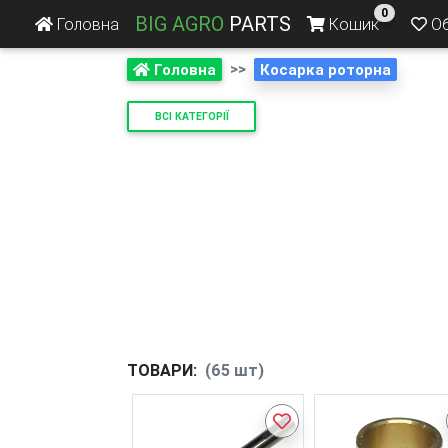
0
BIG AGRO
PARTS
Головна
Кошик
Об
>>
Головна
Косарка роторна
ВСІ КАТЕГОРІЇ
ТОВАРИ:
(65 шт)