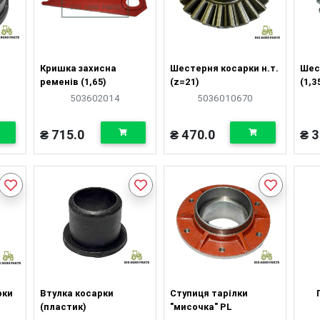
Кришка захисна
Шестерня косарки н.т.
Шес
ременів (1,65)
(z=21)
(1,3
503602014
5036010670
₴ 715.0
₴ 470.0
₴ 3
рки
Втулка косарки
Ступиця тарілки
(пластик)
"мисочка" PL