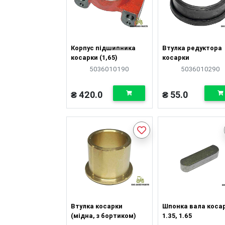
Корпус підшипника
Втулка редуктора
косарки (1,65)
косарки
5036010190
5036010290
₴ 420.0
₴ 55.0
Втулка косарки
Шпонка вала коса
(мідна, з бортиком)
1.35, 1.65