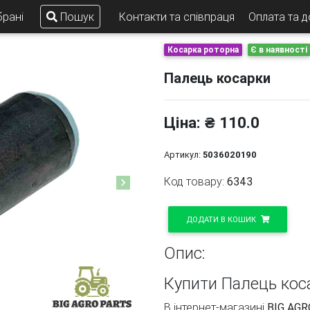
рані
Пошук
Контакти та співпраця
Оплата та 
Косарка роторна
Є в наявності
Палець косарки
Ціна: ₴ 110.0
Артикул:
5036020190
Код товару:
6343
Next
ДОДАТИ В КОШИК
Опис:
Купити Палець кос
В інтернет-магазині
BIG AGR