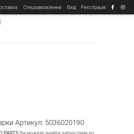
доставка
Спецзамовлення
Вхід
Реєстрація
арки Артикул: 5036020190
O PARTS
Ви можете знайти запчастини до