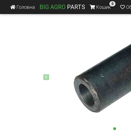
0
BIG AGRO
PARTS
Головна
Кошик
Об
Previous