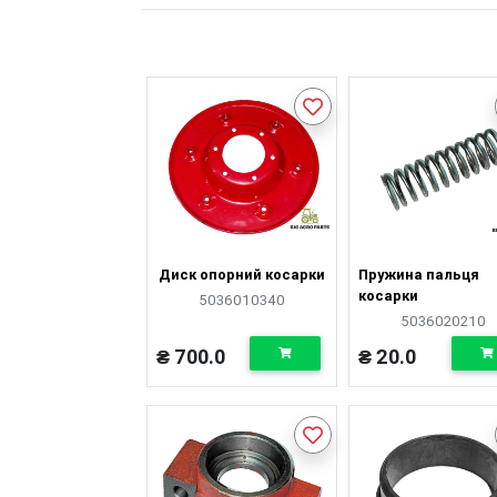
Диск опорний косарки
Пружина пальця
косарки
5036010340
5036020210
₴ 700.0
₴ 20.0