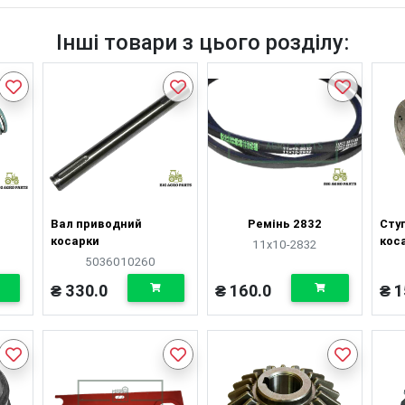
Інші товари з цього розділу:
Вал приводний
Ремінь 2832
Сту
косарки
кос
11х10-2832
5036010260
₴ 330.0
₴ 160.0
₴ 1