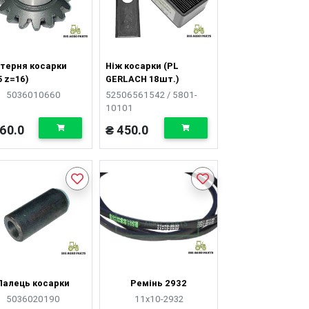
терня косарки
Ніж косарки (PL
5 z=16)
GERLACH 18шт.)
5036010660
52506561542 / 5801-
10101
60.0
₴ 450.0
Палець косарки
Ремінь 2932
5036020190
11х10-2932