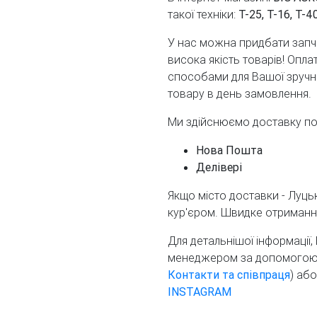
такої техніки:
Т-25, Т-16, Т-
У нас можна придбати запча
висока якість товарів! Опл
способами для Вашої зручнос
товару в день замовлення.
Ми здійснюємо доставку по У
Нова Пошта
Делівері
Якщо місто доставки - Луц
кур'єром. Швидке отримання
Для детальнішої інформації
менеджером за допомогою т
Контакти та співпраця
) аб
INSTAGRAM