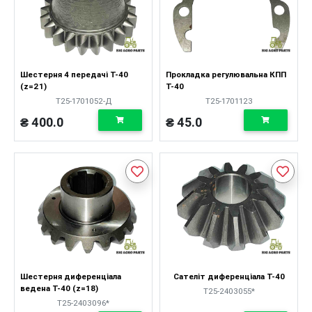
Шестерня 4 передачі Т-40
Прокладка регулювальна КПП
(z=21)
Т-40
Т25-1701052-Д
Т25-1701123
₴ 400.0
₴ 45.0
Шестерня диференціала
Сателіт диференціала Т-40
ведена Т-40 (z=18)
Т25-2403055*
Т25-2403096*