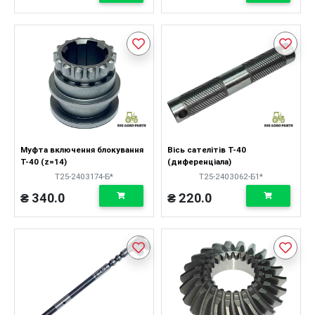
Муфта включення блокування
Вісь сателітів Т-40
Т-40 (z=14)
(диференціала)
Т25-2403174-Б*
Т25-2403062-Б1*
₴ 340.0
₴ 220.0