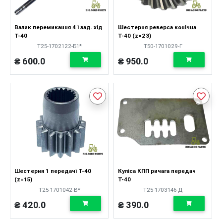
Валик перемикання 4 і зад. хід
Шестерня реверса конічна
Т-40
Т-40 (z=23)
Т25-1702122-Б1*
Т50-1701029-Г
₴ 600.0
₴ 950.0
Шестерня 1 передачі Т-40
Куліса КПП ричага передач
(z=15)
Т-40
Т25-1701042-В*
Т25-1703146-Д
₴ 420.0
₴ 390.0