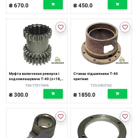
₴ 670.0
₴ 450.0
Муфта включення реверса і
Стакан підшипника Т-40
ходозменшувача Т-40 (z=18,
оригінал
z=22, m=2,5)
Т60-1701154-Б
Т25-2403162
₴ 300.0
₴ 1850.0