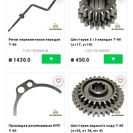
Ричаг переключення передач
Шестерня 2 і 3 передач Т-40
Т-40
(z=17, z=19)
Т-25-1703080-Ж
Т25-1701045-В*
₴ 1430.0
₴ 450.0
Прокладка регулювальна КПП
Шестерня заднього ходу Т-40
Т-40
(z=25, z= 34, m= 4)