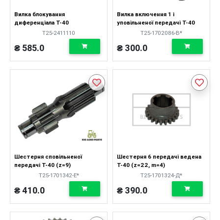
Вилка блокування
Вилка включення 1 і
диференціала Т-40
уповільненої передачі Т-40
Т25-2411110
Т25-1702086-В*
₴ 585.0
₴ 300.0
Шестерня сповільненої
Шестерня 6 передачі ведена
передачі Т-40 (z=9)
Т-40 (z=22, m=4)
Т25-1701342-Е*
Т25-1701324-Д*
₴ 410.0
₴ 390.0