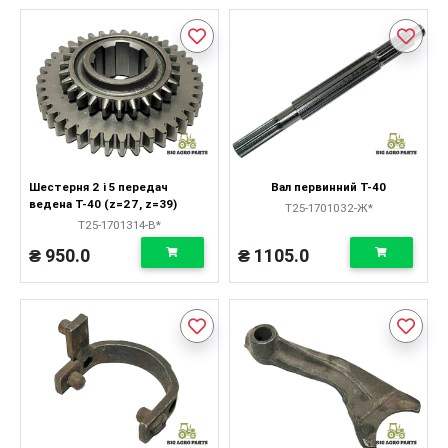
Шестерня 2 і 5 передач
Вал первинний Т-40
ведена Т-40 (z=27, z=39)
Т25-1701032-Ж*
Т25-1701314-В*
₴ 950.0
₴ 1105.0