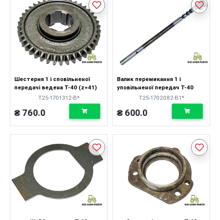
Шестерня 1 і сповільненої
Валик перемикання 1 і
передачі ведена Т-40 (z=41)
уповільненої передач Т-40
Т25-1701312-В*
Т25-1702082-В1*
₴ 760.0
₴ 600.0