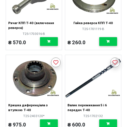
Ричаг КПП Т-40 (включення
Гайка реверса КПП Т-40
реверса)
Т25-1701119-В
Т25-1703016-В
₴ 570.0
₴ 260.0
Кришка диференціала з
Валик перемикання 5 і 6
втулкою Т-40
передач Т-40
Т25-2403120*
Т25-1702132
₴ 975.0
₴ 600.0