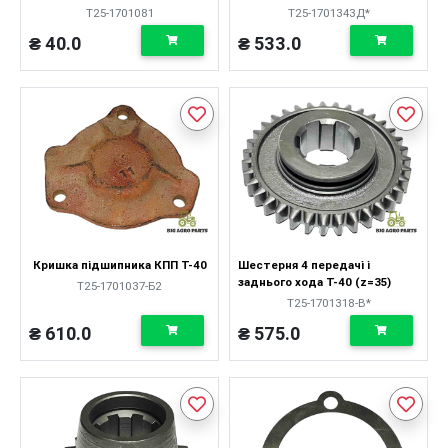
Т25-1701081
Т25-1701343Д*
₴ 40.0
₴ 533.0
Кришка підшипника КПП Т-40
Шестерня 4 передачі і
заднього хода Т-40 (z=35)
Т25-1701037-Б2
Т25-1701318-В*
₴ 610.0
₴ 575.0