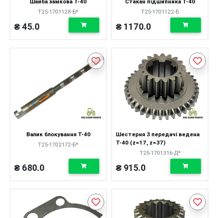
Шайба замкова Т-40
Стакан підшипника Т-40
Т25-1701128-Б*
Т25-1701122-Б
₴ 45.0
₴ 1170.0
Валик блокування Т-40
Шестерня 3 передачі ведена
Т-40 (z=17, z=37)
Т25-1702172-Б*
Т25-1701316-Д*
₴ 680.0
₴ 915.0