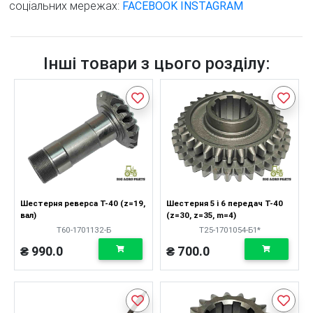
соціальних мережах:
FACEBOOK
INSTAGRAM
Інші товари з цього розділу:
Шестерня реверса Т-40 (z=19,
Шестерня 5 і 6 передач Т-40
вал)
(z=30, z=35, m=4)
Т60-1701132-Б
Т25-1701054-Б1*
₴ 990.0
₴ 700.0