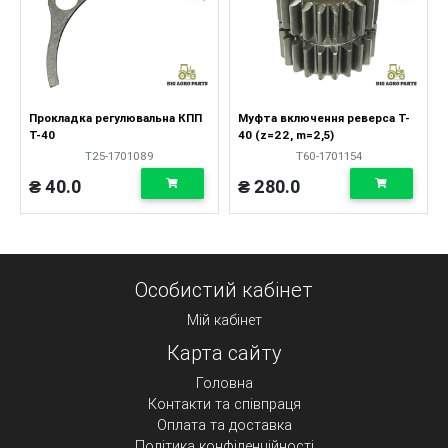
Прокладка регулювальна КПП
Муфта включення реверса Т-
Т-40
40 (z=22, m=2,5)
Т25-1701089
Т60-1701154
₴ 40.0
₴ 280.0
Особистий кабінет
Мій кабінет
Карта сайту
Головна
Контакти та співпраця
Оплата та доставка
Політика конфіденційності