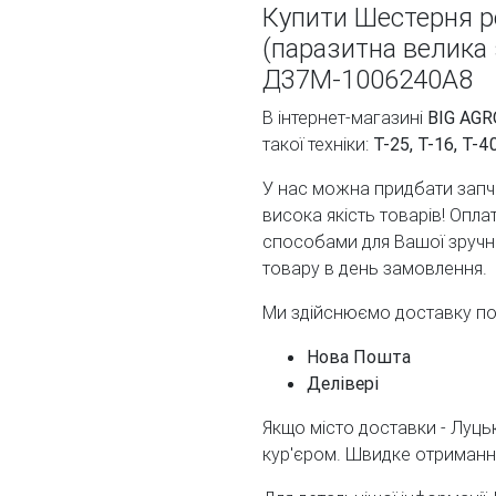
Купити Шестерня р
(паразитна велика 
Д37М-1006240А8
В інтернет-магазині
BIG AGR
такої техніки:
Т-25, Т-16, Т-
У нас можна придбати запча
висока якість товарів! Опл
способами для Вашої зручнос
товару в день замовлення.
Ми здійснюємо доставку по У
Нова Пошта
Делівері
Якщо місто доставки - Луц
кур'єром. Швидке отримання