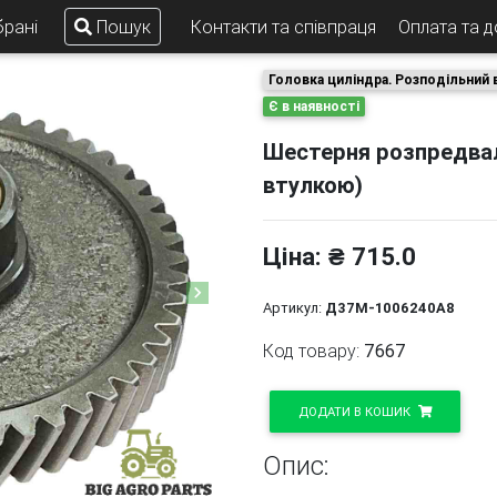
рані
Пошук
Контакти та співпраця
Оплата та 
Головка циліндра. Розподільний 
Є в наявності
Шестерня розпредвала
втулкою)
Ціна: ₴ 715.0
Next
Артикул:
Д37М-1006240А8
Код товару:
7667
ДОДАТИ В КОШИК
Опис: