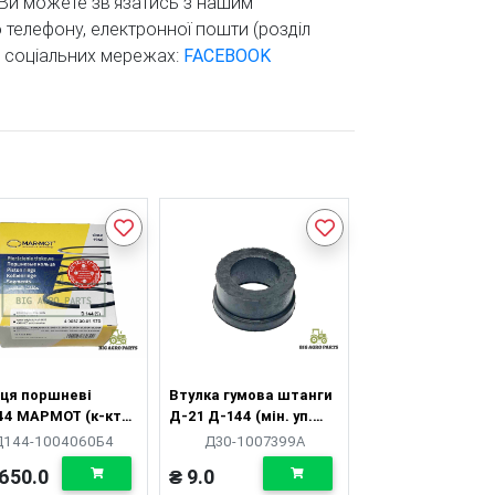
, Ви можете зв'язатись з нашим
елефону, електронної пошти (розділ
о соціальних мережах:
FACEBOOK
ьця поршневі
Втулка гумова штанги
44 МАРМОТ (к-кт
Д-21 Д-144 (мін. уп.
 поршня, 5к)
100шт.)
Д144-1004060Б4
Д30-1007399А
650.0
₴ 9.0