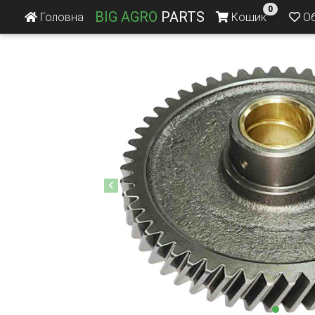
0
BIG AGRO
PARTS
Головна
Кошик
Об
Previous