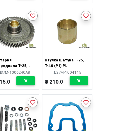
терня
Втулка шатуна Т-25,
предвала Т-25,
Т-40 (Р1) PL
0 (паразитна
Д37М-1006240А8
Д37М-1004115
ка з втулкою)
15.0
₴ 210.0