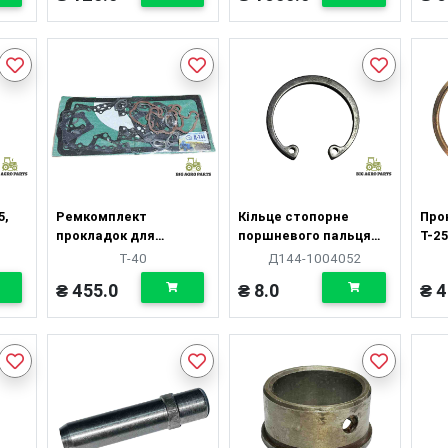
5,
Ремкомплект
Кільце стопорне
Про
прокладок для
поршневого пальця
Т-25
ремонта двигуна
Т-25, Т-40
кіль
Т-40
Д144-1004052
Д-144 параніт
₴ 455.0
₴ 8.0
₴ 4