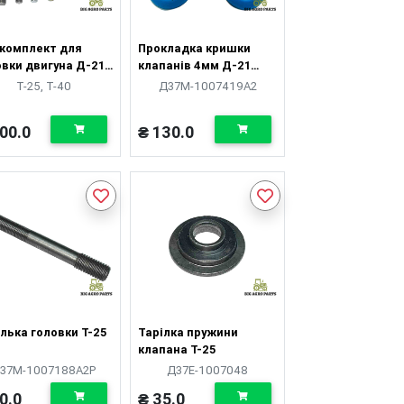
комплект для
Прокладка кришки
овки двигуна Д-21
клапанів 4мм Д-21
44 (шпильки +
Д-144 силікон
Т-25, Т-40
Д37М-1007419А2
и і т.д.)
00.0
₴ 130.0
лька головки Т-25
Тарілка пружини
клапана Т-25
37М-1007188А2Р
Д37Е-1007048
0.0
₴ 35.0