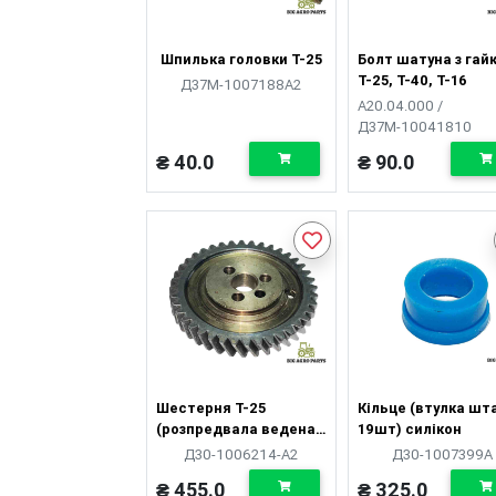
Шпилька головки Т-25
Болт шатуна з гай
Т-25, Т-40, Т-16
Д37М-1007188А2
А20.04.000 /
Д37М-10041810
₴ 40.0
₴ 90.0
Шестерня Т-25
Кільце (втулка шт
(розпредвала ведена
19шт) силікон
z=40)
Д30-1006214-А2
Д30-1007399А
₴ 455.0
₴ 325.0