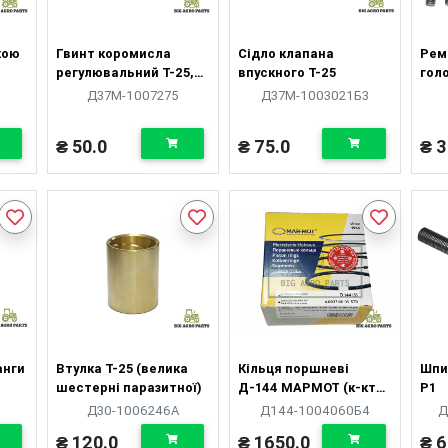
кою
Гвинт коромисла
Сідло клапана
Рем
регулювальний Т-25,
впускного Т-25
гол
Т-40
Д-1
Д37М-1007275
Д37М-1003021Б3
гайк
₴ 50.0
₴ 75.0
₴ 3
анги
Втулка Т-25 (велика
Кільця поршневі
Шпи
шестерні паразитної)
Д-144 МАРМОТ (к-кт
Р1
на 4 поршня, 5к) Р1
Д30-1006246А
Д144-1004060Б4
Д
₴ 120.0
₴ 1650.0
₴ 6