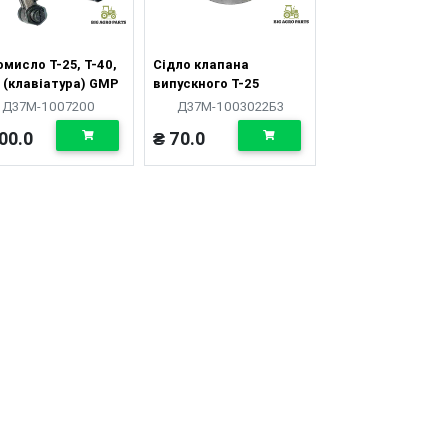
мисло Т-25, Т-40,
Сідло клапана
 (клавіатура) GMP
випускного Т-25
Д37М-1007200
Д37М-1003022Б3
00.0
₴ 70.0