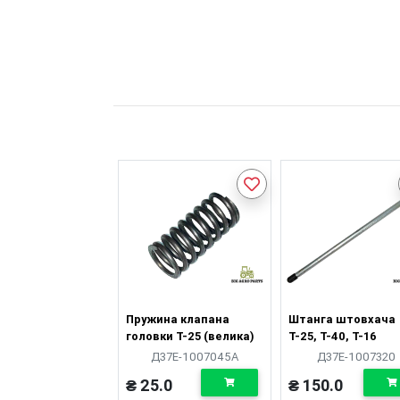
Пружина клапана
Штанга штовхача
головки Т-25 (велика)
Т-25, Т-40, Т-16
Д37Е-1007045А
Д37Е-1007320
₴ 25.0
₴ 150.0