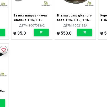
Втулка направляюча
Втулка розподільчого
Коро
клапана Т-25, Т-40
вала Т-25, Т-40, Т-16
Т-16
(передня) ЛАТУНЬ
Д37М-1007033А2
Д37М-1002132А
₴ 35.0
₴ 550.0
₴ 5
6,
А