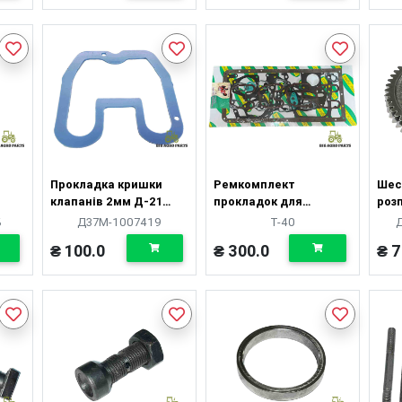
Прокладка кришки
Ремкомплект
Шес
клапанів 2мм Д-21
прокладок для
роз
Д-144 силікон
ремонта двигуна
Т-4
Б
Д37М-1007419
Т-40
Д-144
вели
₴ 100.0
₴ 300.0
₴ 7