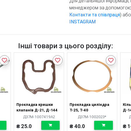
Для детальнішої інформації
менеджером за допомогою т
Контакти та співпраця
) аб
INSTAGRAM
Інші товари з цього розділу:
Прокладка кришки
Прокладка циліндра
Кіл
клапанів Д-21, Д-144
Т-25, Т-40
Д-1
на 4
Д37М-1007419А2
Д37М-1002023*
₴ 25.0
₴ 40.0
₴ 1