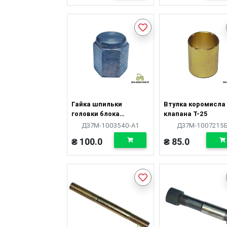
Гайка шпильки
Втулка коромисла
головки блока
клапана Т-25
(анкерної) Т-40
Д37М-1003540-А1
Д37М-1007215
М14х1,5
₴ 100.0
₴ 85.0