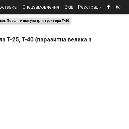
доставка
Спецзамовлення
Вхід
Реєстрація
вал. Поршні и шатуни для трактора Т-40
 Т-25, Т-40 (паразитна велика з