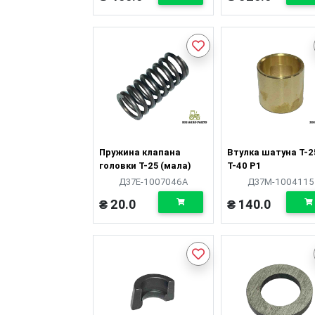
Пружина клапана
Втулка шатуна Т-2
головки Т-25 (мала)
Т-40 Р1
Д37Е-1007046А
Д37М-1004115
₴ 20.0
₴ 140.0