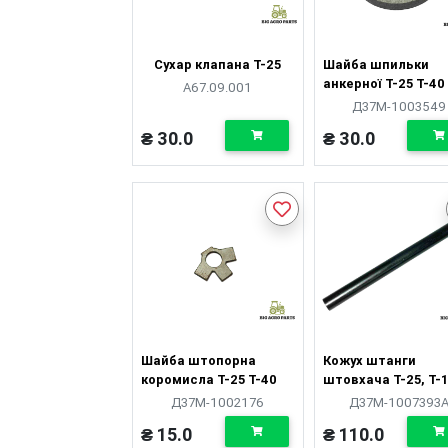
Сухар клапана Т-25
Шайба шпильки
анкерної Т-25 Т-40
А67.09.001
Д37М-1003549
₴ 30.0
₴ 30.0
Шайба штопорна
Кожух штанги
коромисла Т-25 Т-40
штовхача Т-25, Т-1
Т-40
Д37М-1002176
Д37М-1007393
₴ 15.0
₴ 110.0