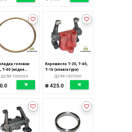
кладка головки
Коромисло Т-25, Т-40,
, Т-40 (мідне
Т-16 (клавіатура)
це)
Д37М-1002024
Д37М-1007200
0.0
₴ 425.0