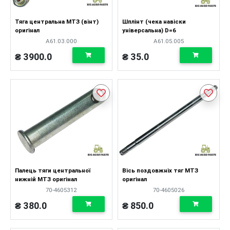
Тяга центральна МТЗ (вінт)
Шплінт (чека навіски
оригінал
універсальна) D=6
А61.03.000
А61.05.005
₴ 3900.0
₴ 35.0
Палець тяги центральної
Вісь поздовжніх тяг МТЗ
нижній МТЗ оригінал
оригінал
70-4605312
70-4605026
₴ 380.0
₴ 850.0