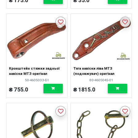
₴ 175.0
₴ 35.0
Кронштейн стяжки задньої
Тяга навіски ліва МТЗ
навіски МТЗ оригінал
(подовжувач) оригінал
50-4605033-Б1
80-4605045-01
₴ 755.0
₴ 1815.0