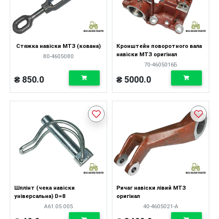
Стяжка навіски МТЗ (кована)
Кронштейн поворотного вала
навіски МТЗ оригінал
80-4605080
70-4605016Б
₴ 850.0
₴ 5000.0
Шплінт (чека навіски
Ричаг навіски лівий МТЗ
універсальна) D=8
оригінал
А61.05.005
40-4605021-А