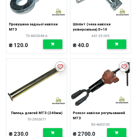
Провушина задньої навіски
Шплінт (чека навіски
МТЗ
універсальна) D=10
70-4605048-А
А61.05.005
₴ 120.0
₴ 40.0
Палець довгий МТЗ (240мм)
Розкос навіски регульований
МТЗ
70-2805071
80-4605150
₴ 230.0
₴ 2700.0