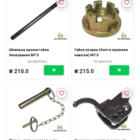
Шпилька кронштейна
Гайка упорна (болта пружини
блокування МТЗ
навіски) МТЗ
50-4609082
70-4605316
₴ 210.0
₴ 215.0