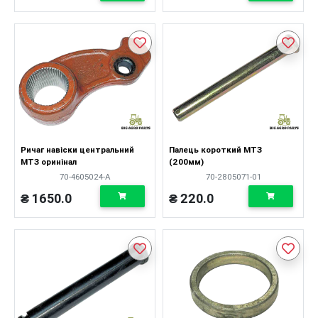
Ричаг навіски центральний
Палець короткий МТЗ
МТЗ оринінал
(200мм)
70-4605024-A
70-2805071-01
₴ 1650.0
₴ 220.0