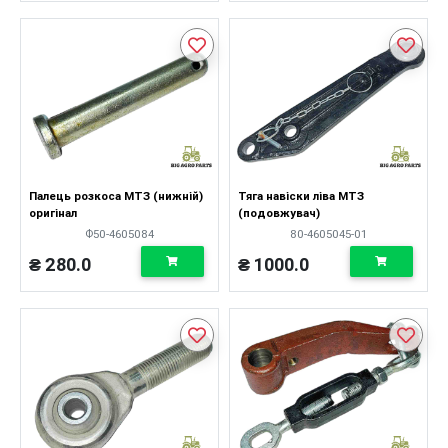
Палець розкоса МТЗ (нижній)
Тяга навіски ліва МТЗ
оригінал
(подовжувач)
Ф50-4605084
80-4605045-01
₴ 280.0
₴ 1000.0