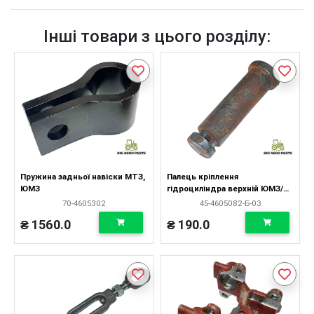
Інші товари з цього розділу:
Пружина задньої навіски МТЗ,
Палець кріплення
ЮМЗ
гідроциліндра верхній ЮМЗ/
МТЗ (короткий)
70-4605302
45-4605082-Б-03
₴ 1560.0
₴ 190.0