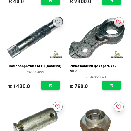
₴ 40.0
₴ 2400.0
Вал поворотний МТЗ (навіски)
Ричаг навіски центральний
МТЗ
70-4605023
70-4605024-А
₴ 1430.0
₴ 790.0