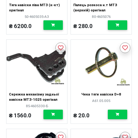
Тяга навіски ліва МТЗ (к-кт)
Палець розкоса н.т МТЗ
оригінал
(верхній) оригінал
50-4605035-А3
80-4605076
₴ 6200.0
₴ 280.0
Сережка механізму задньої
Чека тяги навіски D=8
навіски МТЗ-1025 оригінал
А61.05.005
85-4605330-Б
₴ 1560.0
₴ 20.0