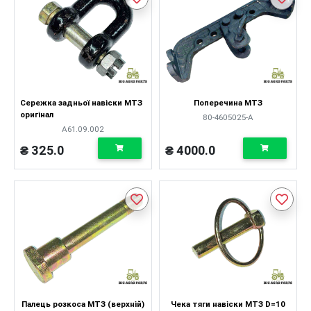
Сережка задньої навіски МТЗ
Поперечина МТЗ
оригінал
80-4605025-А
А61.09.002
₴ 325.0
₴ 4000.0
Палець розкоса МТЗ (верхній)
Чека тяги навіски МТЗ D=10