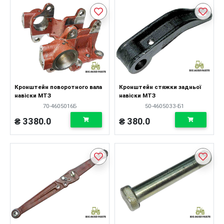
Кронштейн поворотного вала
Кронштейн стяжки задньої
навіски МТЗ
навіски МТЗ
70-4605016Б
50-4605033-Б1
₴ 3380.0
₴ 380.0