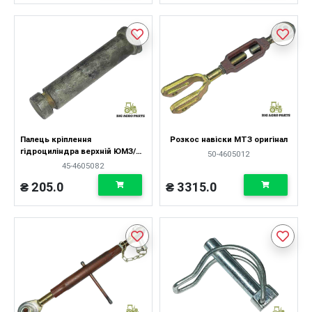
Палець кріплення
Розкос навіски МТЗ оригінал
гідроциліндра верхній ЮМЗ/
50-4605012
МТЗ (довгий)
45-4605082
₴ 205.0
₴ 3315.0