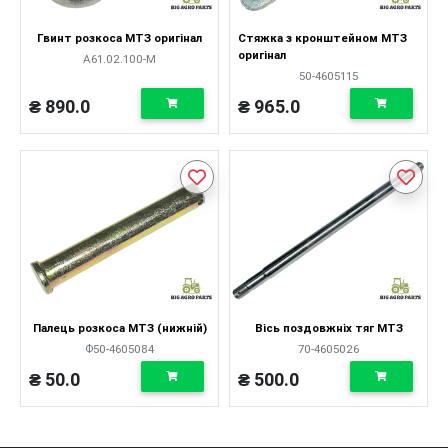
Гвинт розкоса МТЗ оригінал
Стяжка з кронштейном МТЗ
оригінал
А61.02.100-М
50-4605115
₴ 890.0
₴ 965.0
Палець розкоса МТЗ (нижній)
Вісь поздовжніх тяг МТЗ
Ф50-4605084
70-4605026
₴ 50.0
₴ 500.0