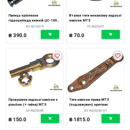
Палець кріплення
Втулка тяги механізму задньої
гідроцилінда нижній ЦС-100
навіски МТЗ
PL 25x176мм
80-4619019
70-4605047
₴ 390.0
₴ 70.0
Провушина задньої навіски з
Тяга навіски права МТЗ
різьбою (+ гайка) МТЗ
(подовжувач) оригінал
50-4605048
80-4605040-01
₴ 150.0
₴ 1815.0