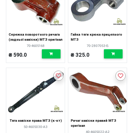
Сережка поворотного ричага
Гайка тяги крюка прицепного
(задньої навіски) МТЗ оригінал
МТЗ
70-4605168
70-2807053-Б
₴ 590.0
₴ 325.0
Тяга навіски права МТЗ (к-кт)
Ричаг навіски правий МТЗ
оригінал
50-4605030-А3
40-4605022-А2