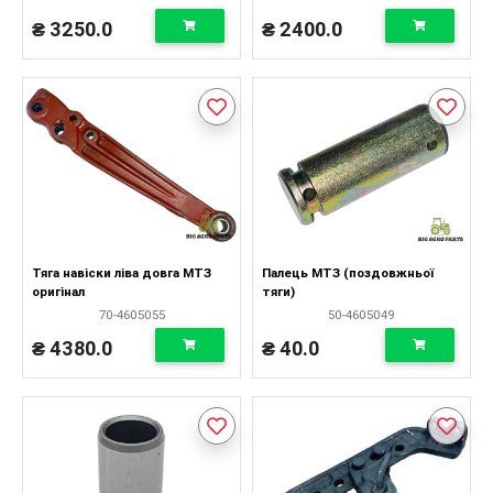
₴ 3250.0
₴ 2400.0
Тяга навіски ліва довга МТЗ
Палець МТЗ (поздовжньої
оригінал
тяги)
70-4605055
50-4605049
₴ 4380.0
₴ 40.0