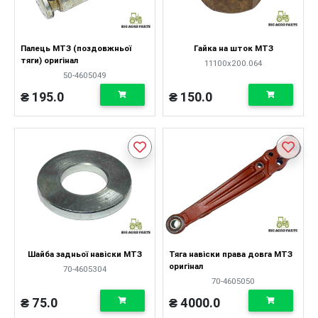
Палець МТЗ (поздовжньої
Гайка на шток МТЗ
тяги) оригінал
11100х200.064
50-4605049
₴ 195.0
₴ 150.0
Шайба задньої навіски МТЗ
Тяга навіски права довга МТЗ
оригінал
70-4605304
70-4605050
₴ 75.0
₴ 4000.0