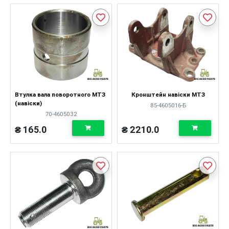
Втулка вала поворотного МТЗ
Кронштейн навіски МТЗ
(навіски)
85-4605016-Б
70-4605032
₴ 165.0
₴ 2210.0