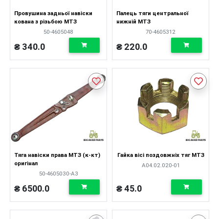
Провушина задньої навіски
Палець тяги центральної
кована з різьбою МТЗ
нижній МТЗ
50-4605048
70-4605312
₴ 340.0
₴ 220.0
Тяга навіски права МТЗ (к-кт)
Гайка вісі поздовжніх тяг МТЗ
оригінал
А04.02.020-01
50-4605030-А3
₴ 6500.0
₴ 45.0