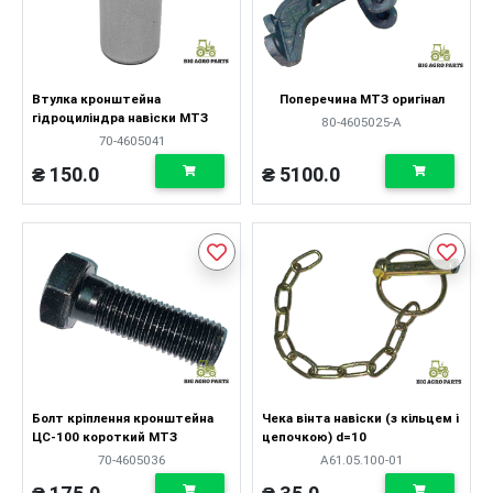
Втулка кронштейна
Поперечина МТЗ оригінал
гідроциліндра навіски МТЗ
80-4605025-А
70-4605041
₴ 150.0
₴ 5100.0
Болт кріплення кронштейна
Чека вінта навіски (з кільцем і
ЦС-100 короткий МТЗ
цепочкою) d=10
70-4605036
А61.05.100-01