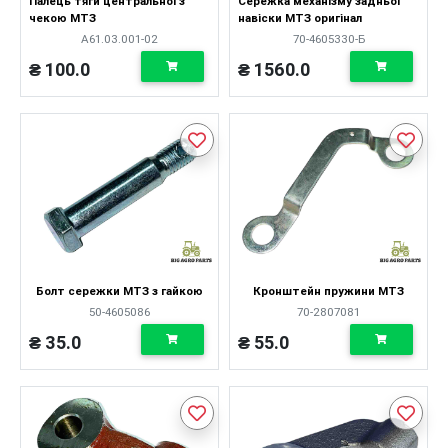
Палець тяги центральної з
Сережка механізму задньої
чекою МТЗ
навіски МТЗ оригінал
А61.03.001-02
70-4605330-Б
₴ 100.0
₴ 1560.0
Болт сережки МТЗ з гайкою
Кронштейн пружини МТЗ
50-4605086
70-2807081
₴ 35.0
₴ 55.0