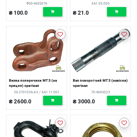
Ф50-4605076
А61.05.005
₴ 100.0
₴ 21.0
Вилка поперечини МТЗ (на
Вал поворотний МТЗ (навіски)
прицеп) оригінал
оригінал
36-2701036-А3 / А61.11.001
70-4605023
₴ 2600.0
₴ 3000.0