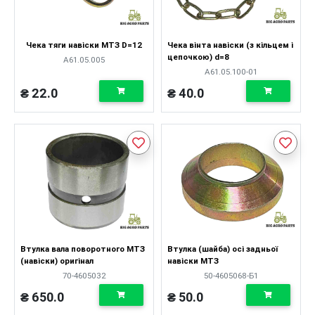
Чека тяги навіски МТЗ D=12
Чека вінта навіски (з кільцем і
цепочкою) d=8
А61.05.005
А61.05.100-01
₴ 22.0
₴ 40.0
Втулка вала поворотного МТЗ
Втулка (шайба) осі задньої
(навіски) оригінал
навіски МТЗ
70-4605032
50-4605068-Б1
₴ 650.0
₴ 50.0