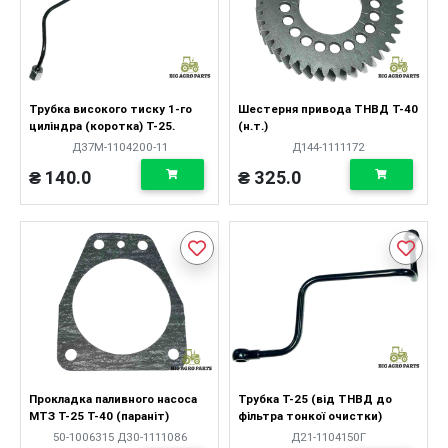
Трубка високого тиску 1-го
Шестерня привода ТНВД Т-40
циліндра (коротка) Т-25.
(н.т.)
Д37М-1104200-11
Д144-1111172
₴ 140.0
₴ 325.0
Прокладка паливного насоса
Трубка Т-25 (від ТНВД до
МТЗ Т-25 Т-40 (параніт)
фільтра тонкої очистки)
50-1006315 Д30-1111086
Д21-1104150Г