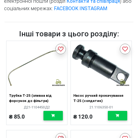
електронної пошти (розділ
Контакти та співпраця
) або
соціальних мережах:
FACEBOOK
INSTAGRAM
Інші товари з цього розділу:
Трубка Т-25 (зливна від
Насос ручний прокачування
форсунок до фільтра)
Т-25 (солдатик)
Д21-1104450Д2
21.1106350-01
₴ 85.0
₴ 120.0