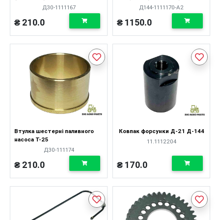
Д30-1111167
Д144-1111170-А2
₴ 210.0
₴ 1150.0
Втулка шестерні паливного
Ковпак форсунки Д-21 Д-144
насоса Т-25
11.1112204
Д30-111174
₴ 210.0
₴ 170.0