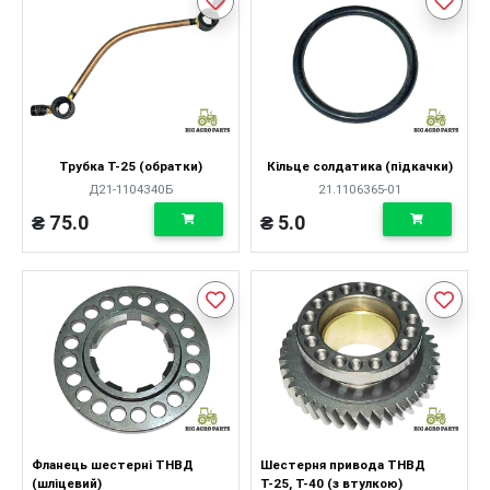
Трубка Т-25 (обратки)
Кільце солдатика (підкачки)
Д21-1104340Б
21.1106365-01
₴ 75.0
₴ 5.0
Фланець шестерні ТНВД
Шестерня привода ТНВД
(шліцевий)
Т-25, Т-40 (з втулкою)