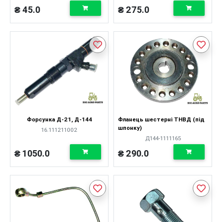
₴ 45.0
₴ 275.0
Форсунка Д-21, Д-144
Фланець шестерні ТНВД (під
шпонку)
16.111211002
Д144-1111165
₴ 1050.0
₴ 290.0