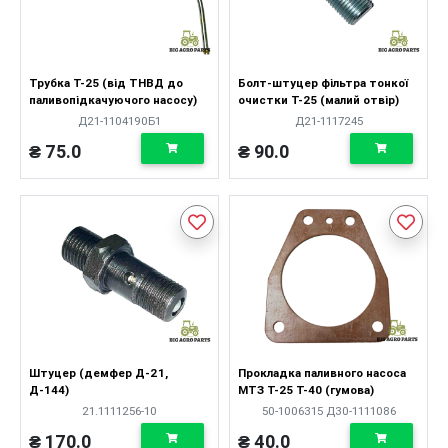
Трубка Т-25 (від ТНВД до
Болт-штуцер фільтра тонкої
паливопідкачуючого насосу)
очистки Т-25 (малий отвір)
Д21-1104190Б1
Д21-1117245
₴ 75.0
₴ 90.0
Штуцер (демфер Д-21,
Прокладка паливного насоса
Д-144)
МТЗ Т-25 Т-40 (гумова)
21.1111256-10
50-1006315 Д30-1111086
₴ 170.0
₴ 40.0