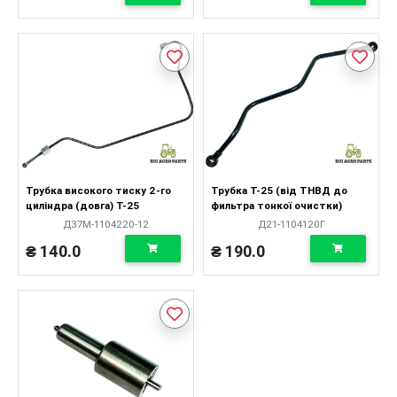
Трубка високого тиску 2-го
Трубка Т-25 (від ТНВД до
циліндра (довга) Т-25
фильтра тонкої очистки)
Д37М-1104220-12
Д21-1104120Г
₴ 140.0
₴ 190.0