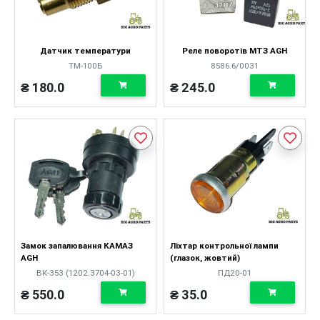
Датчик температури
Реле поворотів МТЗ AGH
ТМ-100Б
8586.6/0031
₴ 180.0
₴ 245.0
Замок запалювання КАМАЗ
Ліхтар контрольної лампи
AGH
(глазок, жовтий)
ВК-353 (1202.3704-03-01)
ПД20-01
₴ 550.0
₴ 35.0