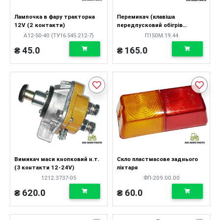
Лампочка в фару тракторна
Перемикач (клавіша
12V (2 контакти)
передпусковий обігрів
двигуна) оригінал
А12-50-40 (ТУ16.545.212-7)
П150М.19.44
₴ 45.0
₴ 165.0
Вимикач маси кнопковий н.т.
Скло пластмасове заднього
(3 контакти 12-24V)
ліхтаря
1212.3737-05
ФП-209.00.00
₴ 620.0
₴ 60.0