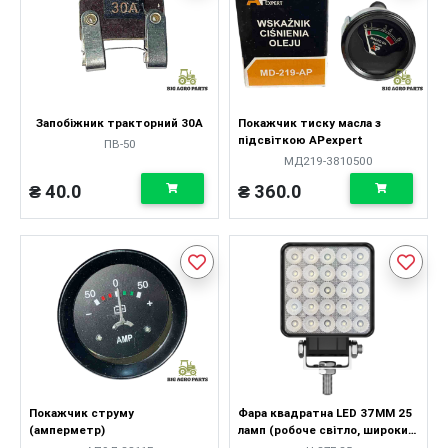
Запобіжник тракторний 30А
Покажчик тиску масла з
підсвіткою APexpert
ПВ-50
МД219-3810500
₴ 40.0
₴ 360.0
Покажчик струму
Фара квадратна LED 37ММ 25
(амперметр)
ламп (робоче світло, широкий
промінь)