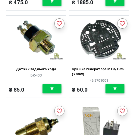
₴ 475.0
₴ 1885.0
Датчик заднього хода
Кришка генератора МТЗ/Т-25
(700W)
ВК-403
46.3701001
₴ 85.0
₴ 60.0