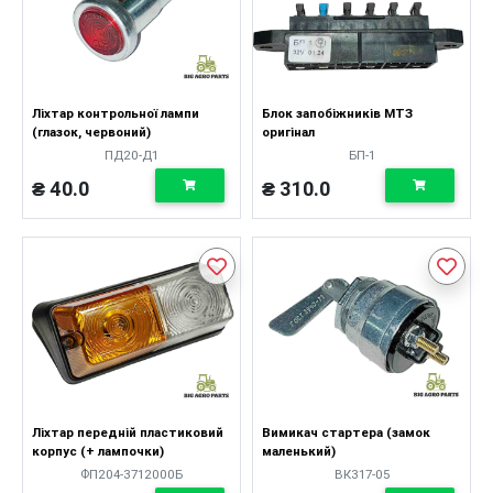
Ліхтар контрольної лампи
Блок запобіжників МТЗ
(глазок, червоний)
оригінал
ПД20-Д1
БП-1
₴ 40.0
₴ 310.0
Ліхтар передній пластиковий
Вимикач стартера (замок
корпус (+ лампочки)
маленький)
ФП204-3712000Б
ВК317-05