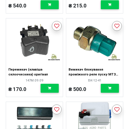
₴ 540.0
₴ 215.0
Перемикач (клавіша
Вимикач блокування
склоочисника) оригінал
проміжного реле пуску МТЗ
оригінал
147М.09.09
ВК-12-41
₴ 170.0
₴ 500.0