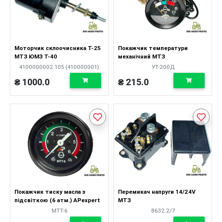
Моторчик склоочисника Т-25
Покажчик температури
МТЗ ЮМЗ Т-40
механічний МТЗ
4100000002.105 (410000001)
УТ-200Д
₴ 1000.0
₴ 215.0
Покажчик тиску масла з
Перемикач напруги 14/24V
підсвіткою (6 атм.) APexpert
МТЗ
МТТ-6
8632.2/7