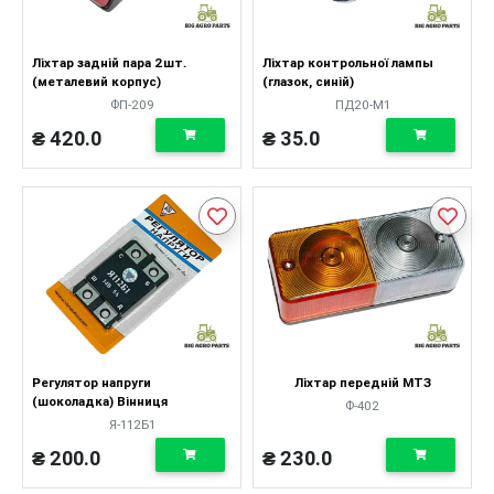
Ліхтар задній пара 2шт.
Ліхтар контрольної лампы
(металевий корпус)
(глазок, синій)
ФП-209
ПД20-М1
₴ 420.0
₴ 35.0
Регулятор напруги
Ліхтар передній МТЗ
(шоколадка) Вінниця
Ф-402
Я-112Б1
₴ 200.0
₴ 230.0