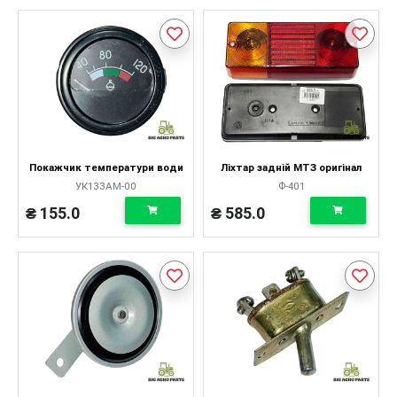
Покажчик температури води
Ліхтар задній МТЗ оригінал
УК133АМ-00
Ф-401
₴ 155.0
₴ 585.0