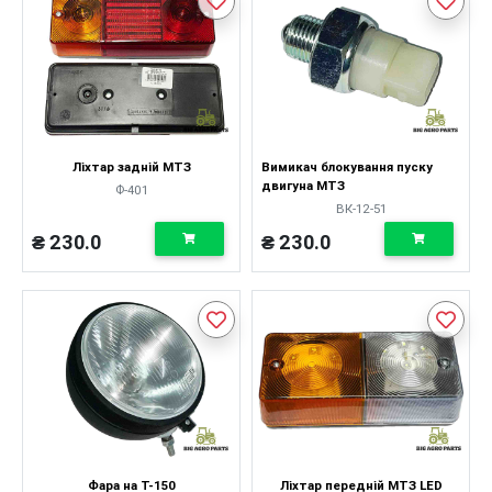
Ліхтар задній МТЗ
Вимикач блокування пуску
двигуна МТЗ
Ф-401
ВК-12-51
₴ 230.0
₴ 230.0
Фара на Т-150
Ліхтар передній МТЗ LED