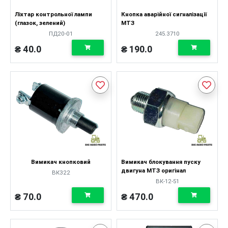
Ліхтар контрольної лампи
Кнопка аварійної сигналізації
(глазок, зелений)
МТЗ
ПД20-01
245.3710
₴ 40.0
₴ 190.0
Вимикач кнопковий
Вимикач блокування пуску
двигуна МТЗ оригінал
ВК322
ВК-12-51
₴ 70.0
₴ 470.0