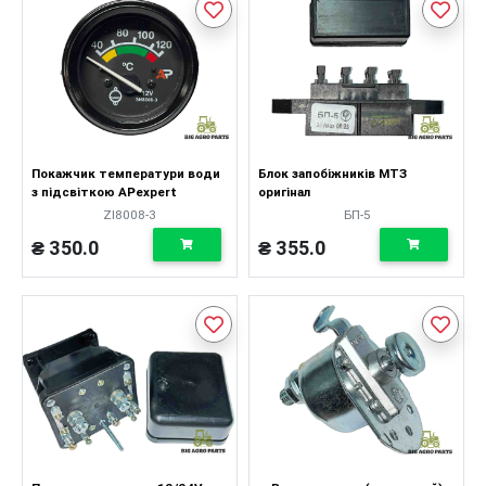
Покажчик температури води
Блок запобіжників МТЗ
з підсвіткою APexpert
оригінал
ZI8008-3
БП-5
₴ 350.0
₴ 355.0