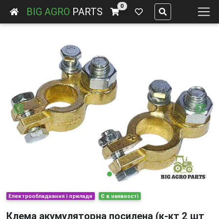
0
BIG AGRO
PARTS
Previous
Next
Електрообладнання і прилади
Є в наявності
Клема акумуляторна посилена (к-кт 2 шт