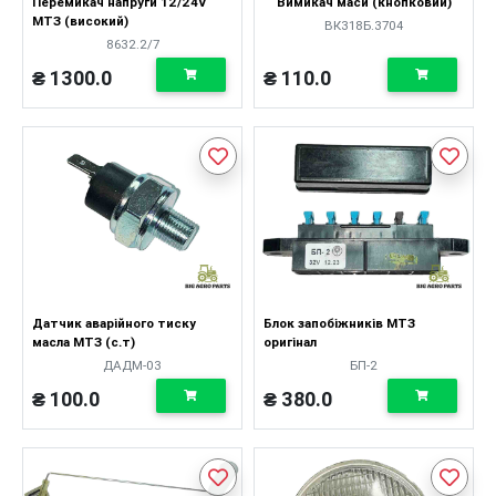
Перемикач напруги 12/24V
Вимикач маси (кнопковий)
МТЗ (високий)
ВК318Б.3704
8632.2/7
₴ 1300.0
₴ 110.0
Датчик аварійного тиску
Блок запобіжників МТЗ
масла МТЗ (с.т)
оригінал
ДАДМ-03
БП-2
₴ 100.0
₴ 380.0