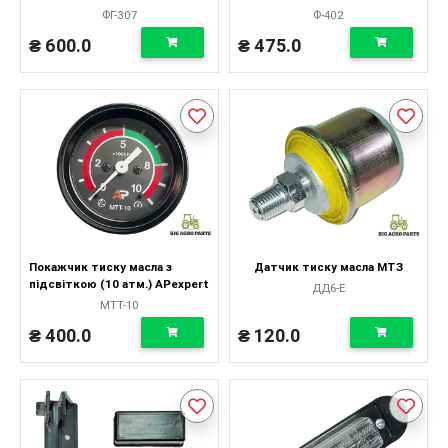
ФГ-307
Ф-402
₴ 600.0
₴ 475.0
Покажчик тиску масла з
Датчик тиску масла МТЗ
підсвіткою (10 атм.) APexpert
ДД6-Е
МТТ-10
₴ 400.0
₴ 120.0