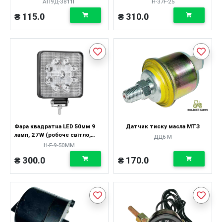
АП9Д-3811Г
H-37F-25
₴ 115.0
₴ 310.0
Фара квадратна LED 50мм 9
Датчик тиску масла МТЗ
ламп, 27W (робоче світло,
ДД6-М
широкий промінь)
H-F-9-50ММ
₴ 300.0
₴ 170.0