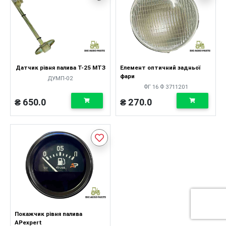
Датчик рівня палива Т-25 МТЗ
Елемент оптичний задньої
фари
ДУМП-02
ФГ 16 Ф 3711201
₴ 650.0
₴ 270.0
Покажчик рівня палива
APexpert