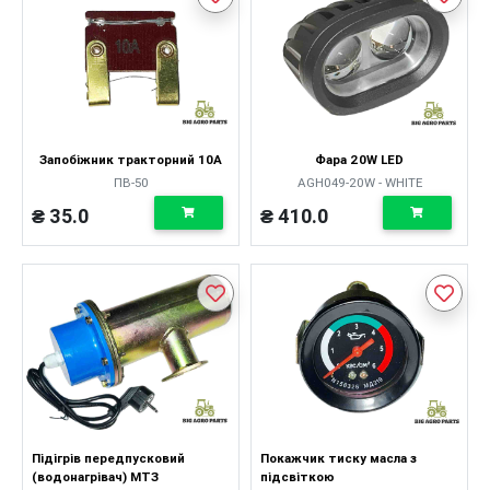
Запобіжник тракторний 10А
Фара 20W LED
ПВ-50
AGH049-20W - WHITE
₴ 35.0
₴ 410.0
Підігрів передпусковий
Покажчик тиску масла з
(водонагрівач) МТЗ
підсвіткою