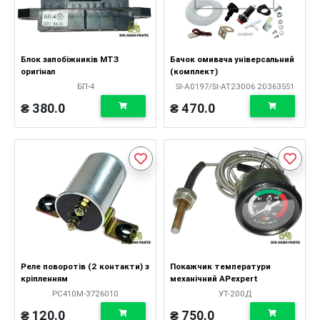
Блок запобіжників МТЗ
Бачок омивача універсальний
оригінал
(комплект)
БП-4
SI-A0197/SI-AT23006 20363551
₴ 380.0
₴ 470.0
Реле поворотів (2 контакти) з
Покажчик температури
кріпленням
механічний APexpert
РС410М-3726010
УТ-200Д
₴ 120.0
₴ 750.0