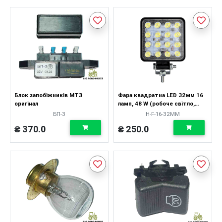
Блок запобіжників МТЗ
Фара квадратна LED 32мм 16
оригінал
ламп, 48 W (робоче світло,
вузький промінь)
БП-3
H-F-16-32MM
₴ 370.0
₴ 250.0