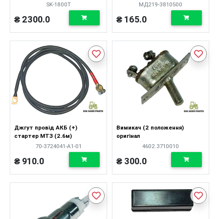
SK-1800T
МД219-3810500
₴ 2300.0
₴ 165.0
Джгут провід АКБ (+)
Вимикач (2 положення)
стартер МТЗ (2.6м)
оригінал
70-3724041-А1-01
4602.3710010
₴ 910.0
₴ 300.0